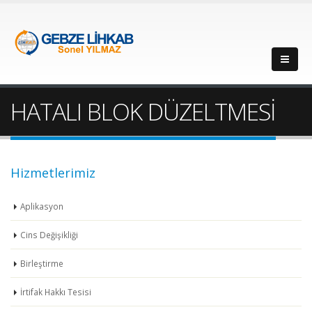
HATALI BLOK DÜZELTMESİ
Hizmetlerimiz
Aplikasyon
Cins Değişikliği
Birleştirme
İrtifak Hakkı Tesisi